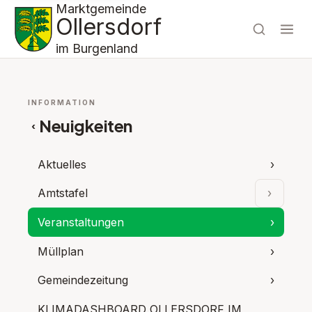
Marktgemeinde
Ollersdorf
im Burgenland
INFORMATION
Neuigkeiten
‹
Aktuelles
›
Amtstafel
›
Unterpu
Veranstaltungen
›
Müllplan
›
Gemeindezeitung
›
KLIMADASHBOARD OLLERSDORF IM