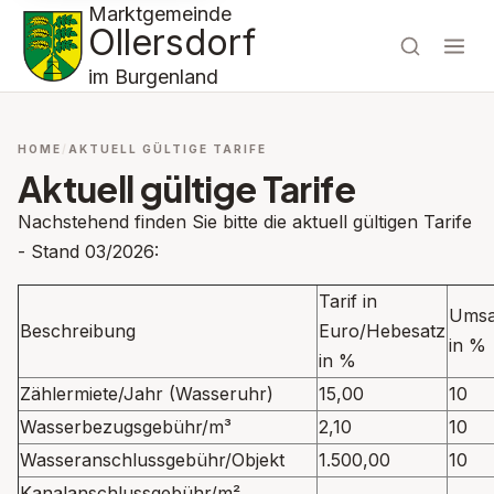
Marktgemeinde
Ollersdorf
im Burgenland
HOME
AKTUELL GÜLTIGE TARIFE
Aktuell gültige Tarife
Nachstehend finden Sie bitte die aktuell gültigen Tarife
- Stand 03/2026:
Tarif in
Umsa
Beschreibung
Euro/Hebesatz
in %
in %
Zählermiete/Jahr (Wasseruhr)
15,00
10
Wasserbezugsgebühr/m³
2,10
10
Wasseranschlussgebühr/Objekt
1.500,00
10
Kanalanschlussgebühr/m²